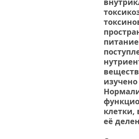
внутрик
токсикоз
токсино
простра
питание 
поступле
нутриен
веществ)
изучено 
Нормали
функцио
клетки, 
её деле