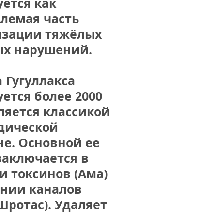
ется как 
лемая часть 
зации тяжёлых 
х нарушений.
Гугуллакса 
ется более 2000 
ляется классикой 
дической 
е. Основной ее 
аключается в 
 токсинов (Ама) 
нии каналов 
Шротас). Удаляет 