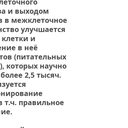
леточного 
а и выходом 
в в межклеточное 
нство улучшается 
клетки и 
ние в неё 
тов (питательных 
, которых научно 
более 2,5 тысяч. 
зуется 
нирование 
в т.ч. правильное 
ние.