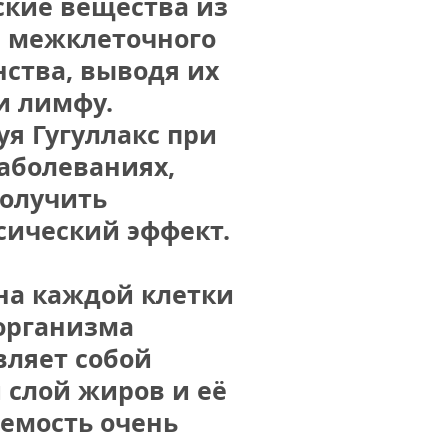
кие вещества из 
и межклеточного 
ства, выводя их 
и лимфу. 
я Гугуллакс при 
аболеваниях, 
олучить 
сический эффект.
а каждой клетки 
организма 
ляет собой 
слой жиров и её 
емость очень 