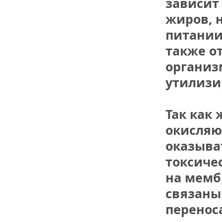
зависит 
жиров, 
питании 
также от
организ
утилизи
Так как 
окисляют
оказыва
токсичес
на мембр
связаны
перенос