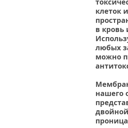
токсичес
клеток 
простран
в кровь 
Использу
любых з
можно п
антиток
Мембран
нашего 
представ
двойной 
проница