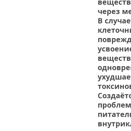
веществ 
через м
В случае,
клеточн
поврежд
усвоени
веществ 
одновре
ухудшае
токсинов
Создаётс
проблем
питател
внутрик