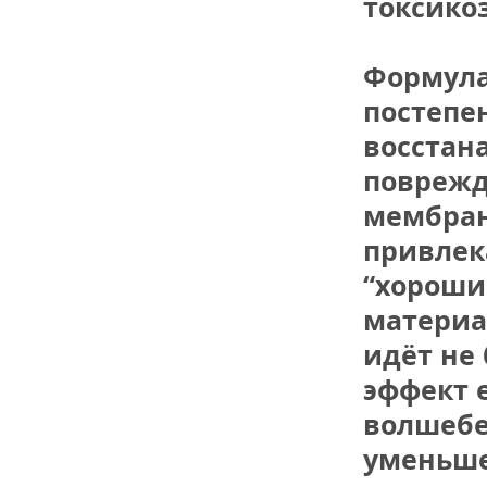
токсикоз
Формула 
постепен
восстана
поврежд
мембран
привлека
“хороши
материал
идёт не 
эффект е
волшебен
уменьше