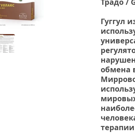
Традо /
Гуггул и
использу
универс
регулято
нарушен
обмена в
Миррово
использу
мировых 
наиболее
человека
терапии 