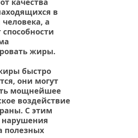
от качества 
находящихся в 
человека, а 
 способности 
ма 
ровать жиры.
жиры быстро 
ся, они могут 
ть мощнейшее 
кое воздействие 
аны. С этим 
 нарушения 
а полезных 