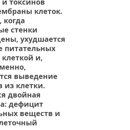
и токсинов 
ембраны клеток. 
 когда 
ые стенки 
ены, ухудшается 
е питательных 
клеткой и, 
менно, 
тся выведение 
 из клетки. 
я двойная 
а: дефицит 
ьных веществ и 
леточный 