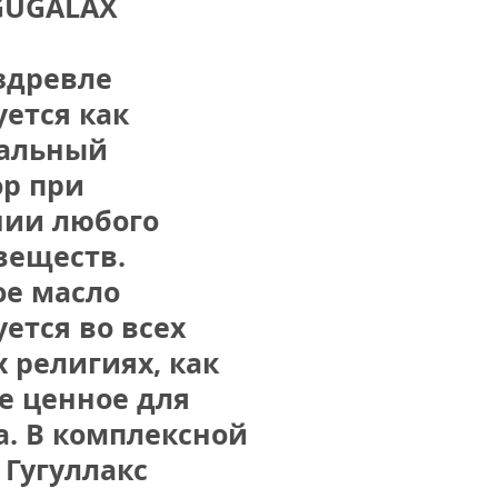
 GUGALAX
здревле 
ется как 
альный 
р при 
ии любого 
еществ. 
е масло 
ется во всех 
религиях, как 
 ценное для 
. В комплексной 
Гугуллакс 