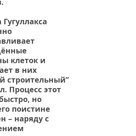
.
Гугуллакса 
но 
вливает 
ённые 
ы клеток и 
ет в них 
й строительный” 
. Процесс этот 
быстро, но 
го поистине 
 – наряду с 
нием 