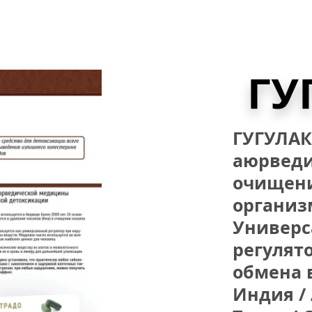
ГУ
ГУГУЛАКС
аюрведи
очищения
организм
Универс
регулят
обмена в
Индия / 