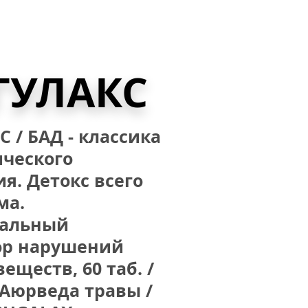
ГУЛАКС
 / БАД - классика 
ческого 
. Детокс всего 
а. 
альный 
ор нарушений 
еществ, 60 таб. / 
Аюрведа травы / 