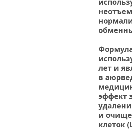
использу
неотъем
нормали
обменны
Формула 
использу
лет и яв
в аюрве
медицин
эффект з
удалении
и очище
клеток (