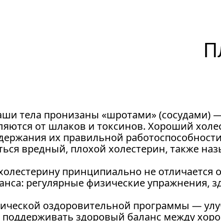
П
аши тела пронизаны «шротами» (сосудами) —
яются от шлаков и токсинов. Хороший холес
ержания их правильной работоспособности. Б
ься вредный, плохой холестерин, также на
 холестерину принципиально не отличается 
анса: регулярные физические упражнения, 
ической оздоровительной программы — улуч
 поддерживать здоровый баланс между хоро